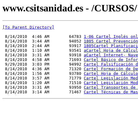
www.csitsanidad.es - /CURSOS/
[To Parent Directory]
 8/14/2010  4:46 AM        64783 
1-06 Cartel Inglés onl
 8/14/2010  3:44 AM        94052 
1805 Cartel Prevención
 8/14/2010  2:44 AM        93917 
1805Cartel Planificaci
 8/14/2010  1:10 AM        93541 
aCartel Hoja de Cálcul
 8/14/2010  3:31 AM        93918 
aCartel Internet- Nave
 8/14/2010  4:58 AM        71693 
Cartel Básico de Infor
 9/29/2010  3:03 PM        94992 
Cartel Falsificación d
 8/14/2010  4:36 AM        71320 
Cartel Formación de De
 8/14/2010  1:56 AM        93780 
Cartel Hoja de Cálculo
 8/14/2010  3:57 AM        71779 
Cartel Legislación Med
 8/14/2010  1:20 AM        71510 
Cartel Legislación Mod
 8/14/2010  3:31 AM        93950 
Cartel Transportes de 
 8/14/2010  3:14 AM        71467 
Cartel Técnicas de Mas